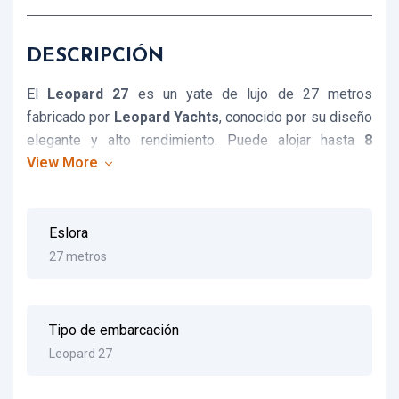
DESCRIPCIÓN
El
Leopard 27
es un yate de lujo de 27 metros
fabricado por
Leopard Yachts
, conocido por su diseño
elegante y alto rendimiento. Puede alojar hasta
8
View More
huéspedes en 4 cabinas
y cuenta con amplias áreas
exteriores.
Eslora
27 metros
Tipo de embarcación
Leopard 27