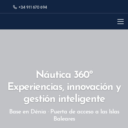
+34 911 670 694
Náutica 360º
Experiencias, innovación y
gestión inteligente
Base en Dénia · Puerta de acceso a las Islas
Baleares